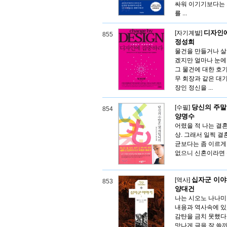
싸워 이기기보다는 
를 ...
디자인
[자기계발]
855
정성희
물건을 만들거나 살 
겠지만 얼마나 눈에
그 물건에 대한 호
무 회장과 같은 대
장인 정신을 ...
당신의 주말
[수필]
854
양명수
어렸을 적 나는 결
상. 그래서 일찍 
균보다는 좀 이르게,
없으니 신혼이라면 신
십자군 이
[역사]
853
양대건
나는 시오노 나나미
내용과 역사속에 있
감탄을 금치 못했다
맛나게 글을 잘 쓸