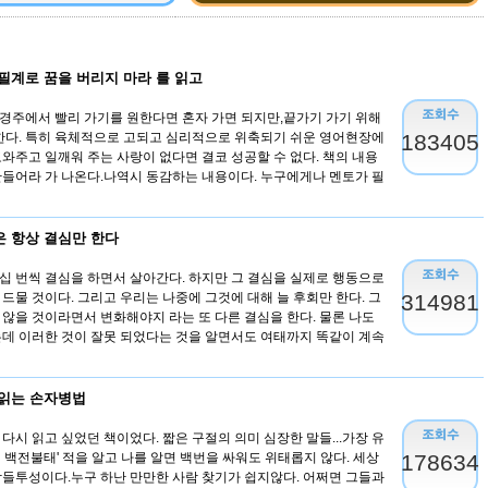
필계로 꿈을 버리지 마라 를 읽고
경주에서 빨리 가기를 원한다면 혼자 가면 되지만,끝가기 가기 위해
 한다. 특히 육체적으로 고되고 심리적으로 위축되기 쉬운 영어현장에
183405
도와주고 일깨워 주는 사랑이 없다면 결코 성공할 수 없다. 책의 내용
만들어라 가 나온다.나역시 동감하는 내용이다. 누구에게나 멘토가 필
 항상 결심만 한다
십 번씩 결심을 하면서 살아간다. 하지만 그 결심을 실제로 행동으로
드물 것이다. 그리고 우리는 나중에 그것에 대해 늘 후회만 한다. 그
314981
 않을 것이라면서 변화해야지 라는 또 다른 결심을 한다. 물론 나도
는데 이러한 것이 잘못 되었다는 것을 알면서도 여태까지 똑같이 계속
읽는 손자병법
다시 읽고 싶었던 책이었다. 짧은 구절의 의미 심장한 말들...가장 유
 백전불태' 적을 알고 나를 알면 백번을 싸워도 위태롭지 않다. 세상
178634
람들투성이다.누구 하난 만만한 사람 찾기가 쉽지않다. 어쩌면 그들과