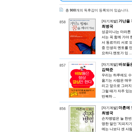
총
900
개의 독후감이 등록되어 있습니다.
가난을 
[자기계발]
858
최병국
성공이나는 마라톤 
서는 꼭 함께 가야
서 동료끼리 서로 
중 인생의 멘토를 
요하다.멘토가 있 ...
바보들은
[자기계발]
857
김택준
우리는 하루에도 수
옮기는 사람은 매우 
리고 앞으로 그러지
그럴 때가 자주 있
반복하 ...
마흔에 
[자기계발]
856
최병국
손자병법은 늘 한번 
명한 말인 '지피지기
에는 나보다 센 사