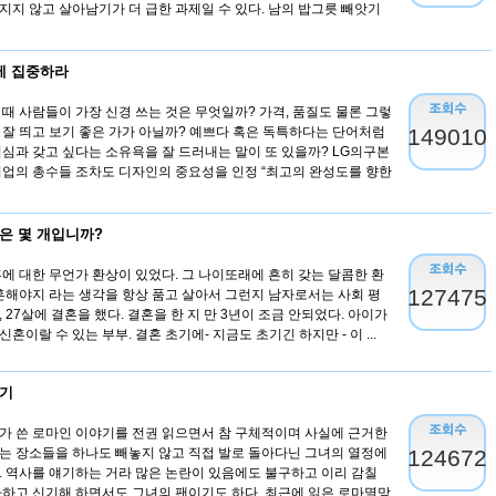
지지 않고 살아남기가 더 급한 과제일 수 있다. 남의 밥그릇 빼앗기
에 집중하라
때 사람들이 가장 신경 쓰는 것은 무엇일까? 가격, 품질도 물론 그렇
 잘 띄고 보기 좋은 가가 아닐까? 예쁘다 혹은 독특하다는 단어처럼
149010
기심과 갖고 싶다는 소유욕을 잘 드러내는 말이 또 있을까? LG의구본
기업의 총수들 조차도 디자인의 중요성을 인정 “최고의 완성도를 향한
은 몇 개입니까?
혼에 대한 무언가 환상이 있었다. 그 나이또래에 흔히 갖는 달콤한 환
127475
결혼해야지 라는 생각을 항상 품고 살아서 그런지 남자로서는 사회 평
 27살에 결혼을 했다. 결혼을 한 지 만 3년이 조금 안되었다. 아이가
혼이랄 수 있는 부부. 결혼 초기에- 지금도 초기긴 하지만 - 이 ...
야기
가 쓴 로마인 이야기를 전권 읽으면서 참 구체적이며 사실에 근거한
는 장소들을 하나도 빼놓지 않고 직접 발로 돌아다닌 그녀의 열정에
124672
. 역사를 얘기하는 거라 많은 논란이 있음에도 불구하고 이리 감칠
까하고 신기해 하면서도 그녀의 팬이기도 하다. 최근에 읽은 로마멸망